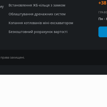
+38
Встановлення ЖБ-кільця з замком
ому
ГРАФ
Облаштування дренажних систем
Пн - 
Копання котлованів міні-екскаватором
Безкоштовний розрахунок вартості
і права захищені.