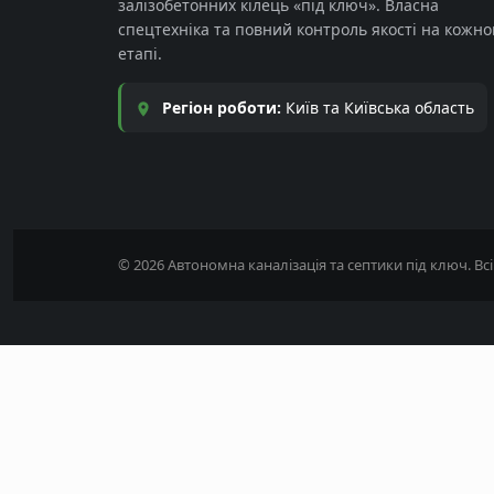
залізобетонних кілець «під ключ». Власна
спецтехніка та повний контроль якості на кожн
етапі.
Регіон роботи:
Київ та Київська область
© 2026 Автономна каналізація та септики під ключ. Вс