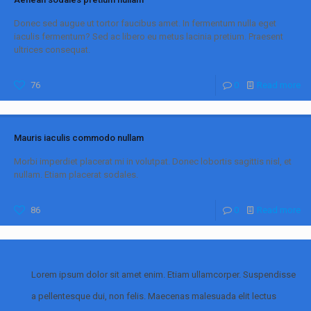
Donec sed augue ut tortor faucibus amet. In fermentum nulla eget
iaculis fermentum? Sed ac libero eu metus lacinia pretium. Praesent
ultrices consequat.
76
0
Read more
Mauris iaculis commodo nullam
Morbi imperdiet placerat mi in volutpat. Donec lobortis sagittis nisl, et
nullam. Etiam placerat sodales.
86
0
Read more
Lorem ipsum dolor sit amet enim. Etiam ullamcorper. Suspendisse
a pellentesque dui, non felis. Maecenas malesuada elit lectus