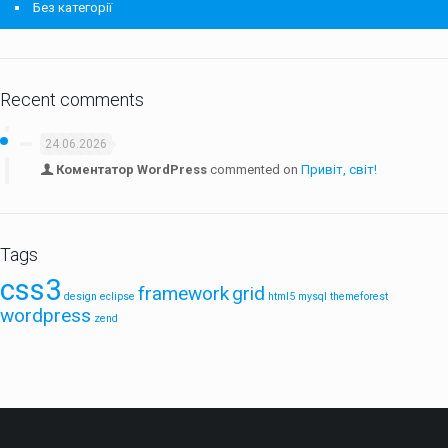
Без категорії
Recent comments
24.06.2026
Коментатор WordPress
commented on
Привіт, світ!
Tags
css3
framework
grid
design
eclipse
html5
mysql
themeforest
wordpress
zend