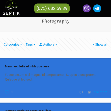
(075) 682 59 39
Photography
Categories
Tags
Authors
Show all
Nam nec felis et nibh posuere
Fusce dictum nisl magna, id tempus amet. Suspen disse potenti.
Quisque et leo sed.
30
0
Read more
Aenean sodales pretium nullam