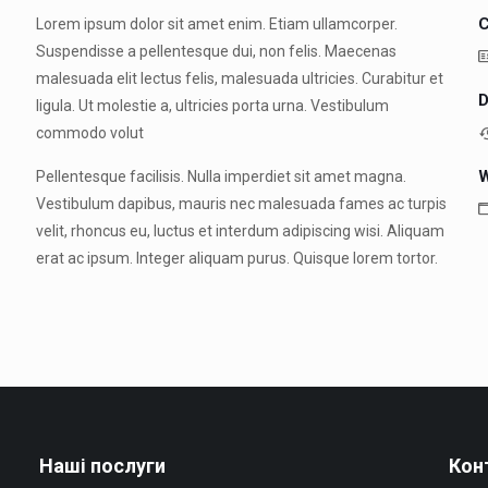
C
Lorem ipsum dolor sit amet enim. Etiam ullamcorper.
Suspendisse a pellentesque dui, non felis. Maecenas
malesuada elit lectus felis, malesuada ultricies. Curabitur et
D
ligula. Ut molestie a, ultricies porta urna. Vestibulum
commodo volut
W
Pellentesque facilisis. Nulla imperdiet sit amet magna.
Vestibulum dapibus, mauris nec malesuada fames ac turpis
velit, rhoncus eu, luctus et interdum adipiscing wisi. Aliquam
erat ac ipsum. Integer aliquam purus. Quisque lorem tortor.
Наші послуги
Кон