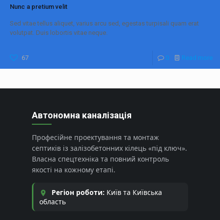
Nunc a pretium velit
Sed vitae tellus aliquet, varius arcu sed, egestas turpisali quam erat
volutpat. Duis lobortis vitae neque.
67
0
Read more
Автономна каналізація
Професійне проектування та монтаж
септиків із залізобетонних кілець «під ключ».
Власна спецтехніка та повний контроль
якості на кожному етапі.
Регіон роботи:
Київ та Київська
область