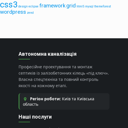
css3
framework
grid
design
eclipse
html5
mysql
themeforest
wordpress
zend
Автономна каналізація
Професійне проектування та монтаж
септиків із залізобетонних кілець «під ключ».
Власна спецтехніка та повний контроль
якості на кожному етапі.
Регіон роботи:
Київ та Київська
область
Наші послуги