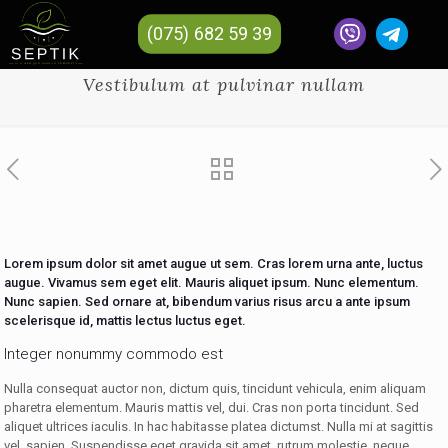
(075) 682 59 39
Vestibulum at pulvinar nullam
Lorem ipsum dolor sit amet augue ut sem. Cras lorem urna ante, luctus
augue. Vivamus sem eget elit. Mauris aliquet ipsum. Nunc elementum.
Nunc sapien. Sed ornare at, bibendum varius risus arcu a ante ipsum
scelerisque id, mattis lectus luctus eget.
Integer nonummy commodo est
Nulla consequat auctor non, dictum quis, tincidunt vehicula, enim aliquam
pharetra elementum. Mauris mattis vel, dui. Cras non porta tincidunt. Sed
aliquet ultrices iaculis. In hac habitasse platea dictumst. Nulla mi at sagittis
vel, sapien. Suspendisse eget gravida sit amet, rutrum molestie, neque.