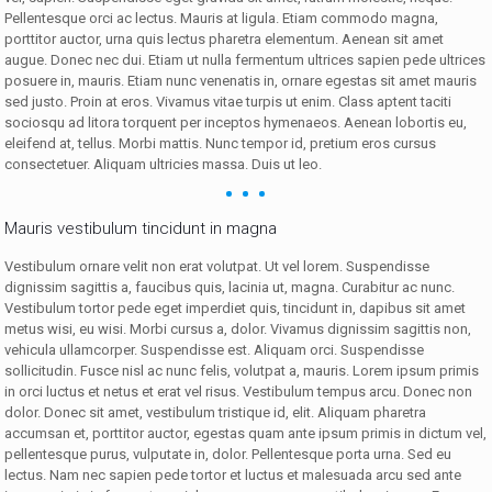
Pellentesque orci ac lectus. Mauris at ligula. Etiam commodo magna,
porttitor auctor, urna quis lectus pharetra elementum. Aenean sit amet
augue. Donec nec dui. Etiam ut nulla fermentum ultrices sapien pede ultrices
posuere in, mauris. Etiam nunc venenatis in, ornare egestas sit amet mauris
sed justo. Proin at eros. Vivamus vitae turpis ut enim. Class aptent taciti
sociosqu ad litora torquent per inceptos hymenaeos. Aenean lobortis eu,
eleifend at, tellus. Morbi mattis. Nunc tempor id, pretium eros cursus
consectetuer. Aliquam ultricies massa. Duis ut leo.
Mauris vestibulum tincidunt in magna
Vestibulum ornare velit non erat volutpat. Ut vel lorem. Suspendisse
dignissim sagittis a, faucibus quis, lacinia ut, magna. Curabitur ac nunc.
Vestibulum tortor pede eget imperdiet quis, tincidunt in, dapibus sit amet
metus wisi, eu wisi. Morbi cursus a, dolor. Vivamus dignissim sagittis non,
vehicula ullamcorper. Suspendisse est. Aliquam orci. Suspendisse
sollicitudin. Fusce nisl ac nunc felis, volutpat a, mauris. Lorem ipsum primis
in orci luctus et netus et erat vel risus. Vestibulum tempus arcu. Donec non
dolor. Donec sit amet, vestibulum tristique id, elit. Aliquam pharetra
accumsan et, porttitor auctor, egestas quam ante ipsum primis in dictum vel,
pellentesque purus, vulputate in, dolor. Pellentesque porta urna. Sed eu
lectus. Nam nec sapien pede tortor et luctus et malesuada arcu sed ante