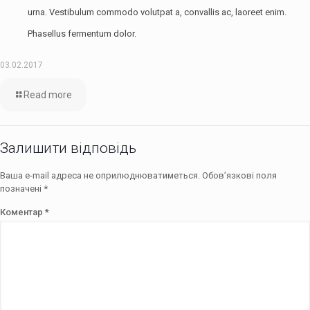
urna. Vestibulum commodo volutpat a, convallis ac, laoreet enim.
Phasellus fermentum dolor.
03.02.2017
Read more
Залишити відповідь
Ваша e-mail адреса не оприлюднюватиметься.
Обов’язкові поля
позначені
*
Коментар
*